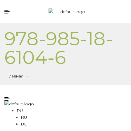
978-985-18-
6104-6
Главная
»
RU
RU
BE