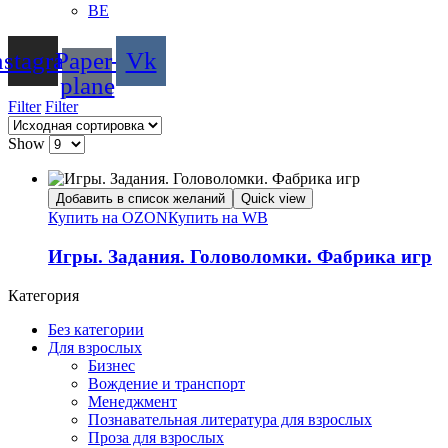
BE
nstagram
Paper-
Vk
plane
Filter
Filter
Show
Добавить в список желаний
Quick view
Купить на OZON
Купить на WB
Игры. Задания. Головоломки. Фабрика игр
Категория
Без категории
Для взрослых
Бизнес
Вождение и транспорт
Менеджмент
Познавательная литература для взрослых
Проза для взрослых