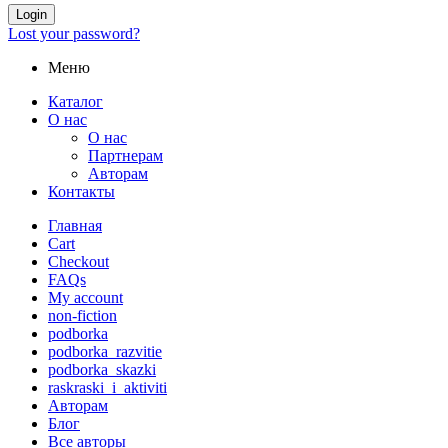
Login
Lost your password?
Меню
Каталог
О нас
О нас
Партнерам
Авторам
Контакты
Главная
Cart
Checkout
FAQs
My account
non-fiction
podborka
podborka_razvitie
podborka_skazki
raskraski_i_aktiviti
Авторам
Блог
Все авторы