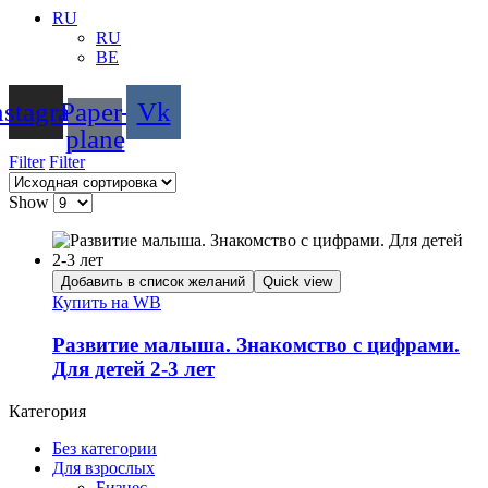
RU
RU
BE
nstagram
Paper-
Vk
plane
Filter
Filter
Show
Добавить в список желаний
Quick view
Купить на WB
Развитие малыша. Знакомство с цифрами.
Для детей 2-3 лет
Категория
Без категории
Для взрослых
Бизнес