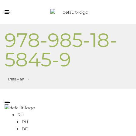
978-985-18-
5845-9
Главная
»
RU
RU
BE