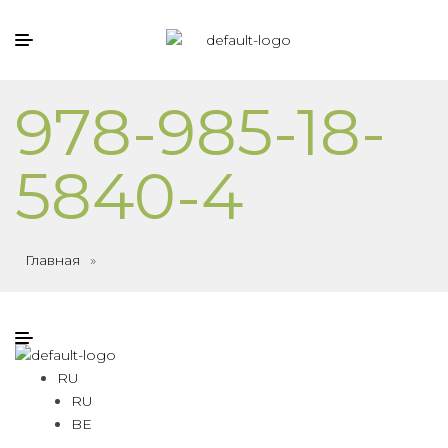
978-985-18-
5840-4
Главная
»
RU
RU
BE