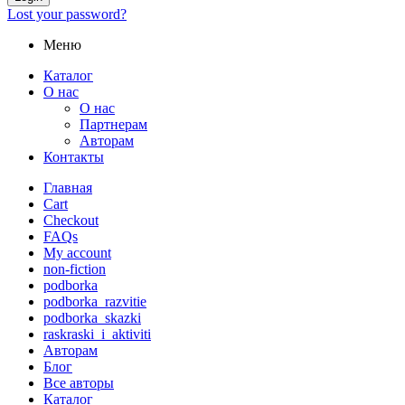
Lost your password?
Меню
Каталог
О нас
О нас
Партнерам
Авторам
Контакты
Главная
Cart
Checkout
FAQs
My account
non-fiction
podborka
podborka_razvitie
podborka_skazki
raskraski_i_aktiviti
Авторам
Блог
Все авторы
Каталог