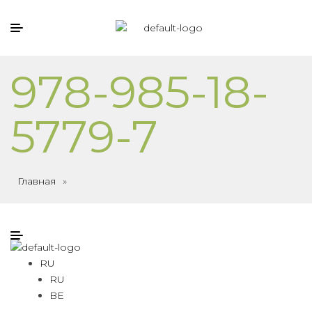
978-985-18-
5779-7
Главная
»
RU
RU
BE