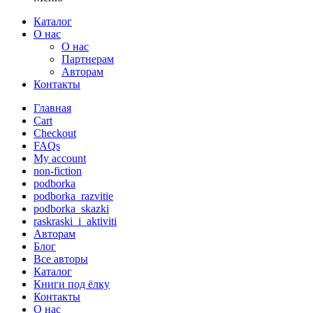
Каталог
О нас
О нас
Партнерам
Авторам
Контакты
Главная
Cart
Checkout
FAQs
My account
non-fiction
podborka
podborka_razvitie
podborka_skazki
raskraski_i_aktiviti
Авторам
Блог
Все авторы
Каталог
Книги под ёлку
Контакты
О нас