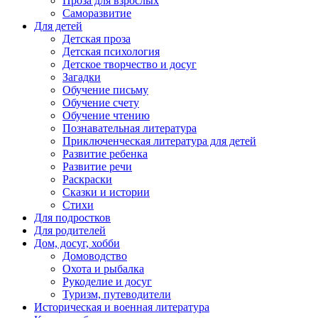
Проза для взрослых
Саморазвитие
Для детей
Детская проза
Детская психология
Детское творчество и досуг
Загадки
Обучение письму
Обучение счету
Обучение чтению
Познавательная литература
Приключенческая литература для детей
Развитие ребенка
Развитие речи
Раскраски
Сказки и истории
Стихи
Для подростков
Для родителей
Дом, досуг, хобби
Домоводство
Охота и рыбалка
Рукоделие и досуг
Туризм, путеводители
Историческая и военная литература