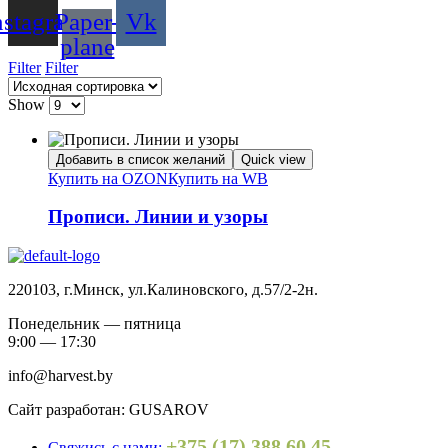
nstagram
Paper-
Vk
plane
Filter
Filter
Show
Добавить в список желаний
Quick view
Купить на OZON
Купить на WB
Прописи. Линии и узоры
220103, г.Минск, ул.Калиновского, д.57/2-2н.
Понедельник — пятница
9:00 — 17:30
info@harvest.by
Сайт разработан: GUSAROV
+375 (17) 388 60 45
Свяжись с нами: