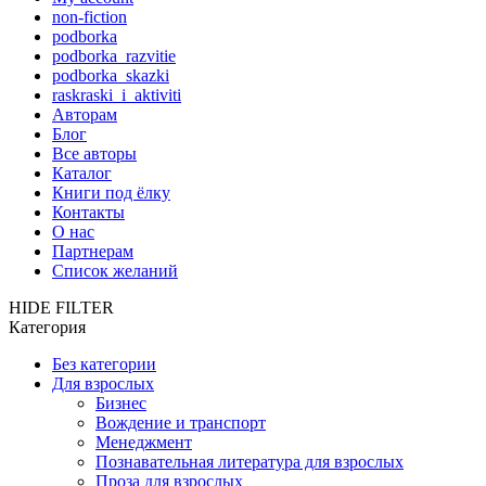
non-fiction
podborka
podborka_razvitie
podborka_skazki
raskraski_i_aktiviti
Авторам
Блог
Все авторы
Каталог
Книги под ёлку
Контакты
О нас
Партнерам
Список желаний
HIDE FILTER
Категория
Без категории
Для взрослых
Бизнес
Вождение и транспорт
Менеджмент
Познавательная литература для взрослых
Проза для взрослых