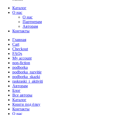
Каталог
О нас
О нас
Партнерам
Авторам
Контакты
Главная
Cart
Checkout
FAQs
My account
non-fiction
podborka
podborka_razvitie
podborka_skazki
raskraski_i_aktiviti
Авторам
Блог
Все авторы
Каталог
Книги под ёлку
Контакты
О нас