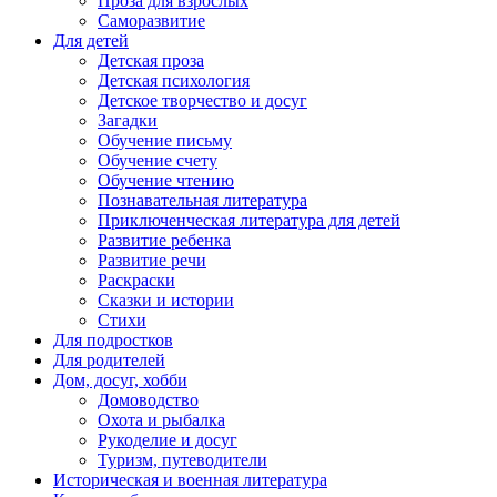
Проза для взрослых
Саморазвитие
Для детей
Детская проза
Детская психология
Детское творчество и досуг
Загадки
Обучение письму
Обучение счету
Обучение чтению
Познавательная литература
Приключенческая литература для детей
Развитие ребенка
Развитие речи
Раскраски
Сказки и истории
Стихи
Для подростков
Для родителей
Дом, досуг, хобби
Домоводство
Охота и рыбалка
Рукоделие и досуг
Туризм, путеводители
Историческая и военная литература