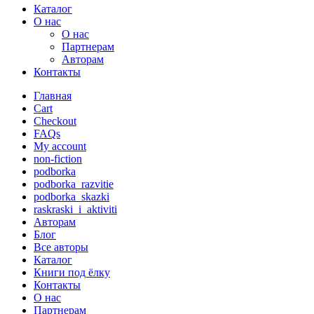
Каталог
О нас
О нас
Партнерам
Авторам
Контакты
Главная
Cart
Checkout
FAQs
My account
non-fiction
podborka
podborka_razvitie
podborka_skazki
raskraski_i_aktiviti
Авторам
Блог
Все авторы
Каталог
Книги под ёлку
Контакты
О нас
Партнерам