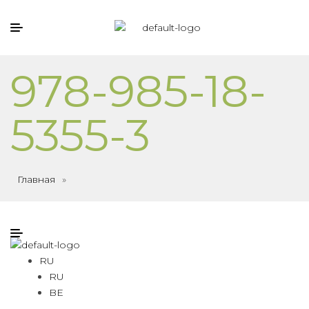
978-985-18-
5355-3
Главная
»
RU
RU
BE