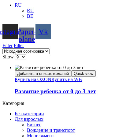
RU
RU
BE
nstagram
Paper-
Vk
plane
Filter
Filter
Show
Добавить в список желаний
Quick view
Купить на OZON
Купить на WB
Развитие ребенка от 0 до 3 лет
Категория
Без категории
Для взрослых
Бизнес
Вождение и транспорт
Менеджмент