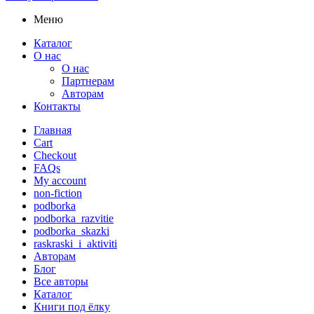
Меню
Каталог
О нас
О нас
Партнерам
Авторам
Контакты
Главная
Cart
Checkout
FAQs
My account
non-fiction
podborka
podborka_razvitie
podborka_skazki
raskraski_i_aktiviti
Авторам
Блог
Все авторы
Каталог
Книги под ёлку