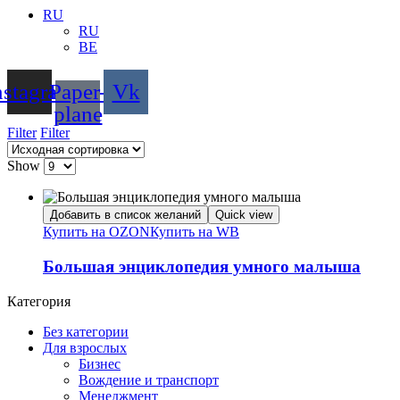
RU
RU
BE
nstagram
Paper-
Vk
plane
Filter
Filter
Show
Добавить в список желаний
Quick view
Купить на OZON
Купить на WB
Большая энциклопедия умного малыша
Категория
Без категории
Для взрослых
Бизнес
Вождение и транспорт
Менеджмент