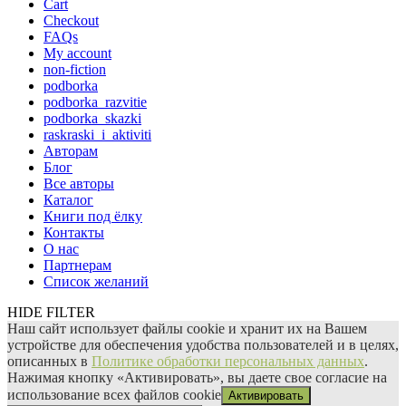
Cart
Checkout
FAQs
My account
non-fiction
podborka
podborka_razvitie
podborka_skazki
raskraski_i_aktiviti
Авторам
Блог
Все авторы
Каталог
Книги под ёлку
Контакты
О нас
Партнерам
Список желаний
HIDE FILTER
Наш сайт использует файлы сооkіе и хранит их на Вашем
устройстве для обеспечения удобства пользователей и в целях,
описанных в
Политике обработки персональных данных
.
Нажимая кнопку «Активировать», вы даете свое согласие на
использование всех файлов сооkіе
Активировать