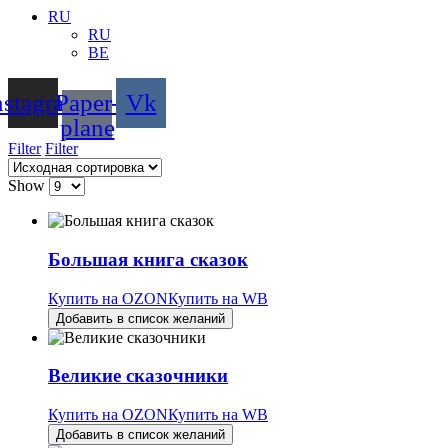
RU
RU
BE
nstagram
Paper-
Vk
plane
Filter
Filter
Show
Большая книга сказок
Купить на OZON
Купить на WB
Добавить в список желаний
Великие сказочники
Купить на OZON
Купить на WB
Добавить в список желаний