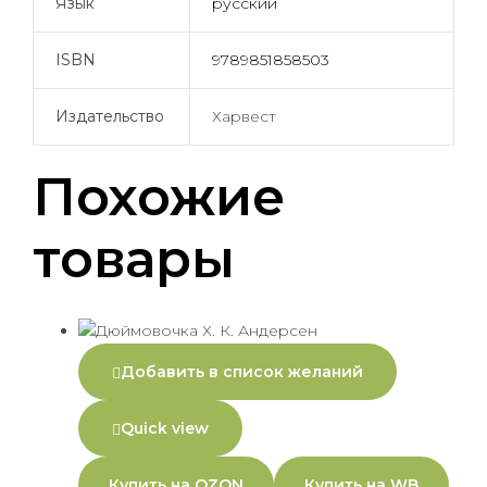
Язык
русский
ISBN
9789851858503
Издательство
Харвест
Похожие
товары
Добавить в список желаний
Quick view
Купить на OZON
Купить на WB