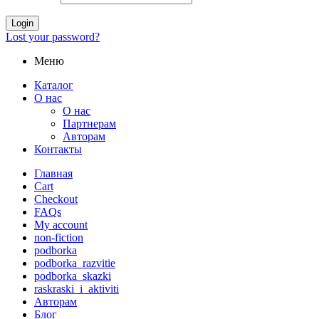
Login
Lost your password?
Меню
Каталог
О нас
О нас
Партнерам
Авторам
Контакты
Главная
Cart
Checkout
FAQs
My account
non-fiction
podborka
podborka_razvitie
podborka_skazki
raskraski_i_aktiviti
Авторам
Блог