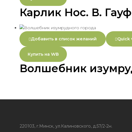
Карлик Нос. В. Гауф
Добавить в список желаний
Quick 
Купить на WB
Волшебник изумру
220103, г.Минск, ул.Калиновского, д.57/2-2н.