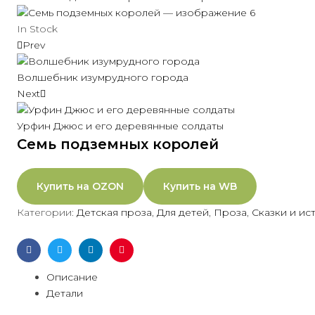
In Stock
Prev
Волшебник изумрудного города
Next
Урфин Джюс и его деревянные солдаты
Семь подземных королей
Купить на OZON
Купить на WB
Категории:
Детская проза
,
Для детей
,
Проза
,
Сказки и ис
Facebook
Twitter
Linkedin
Pinterest
Описание
Детали