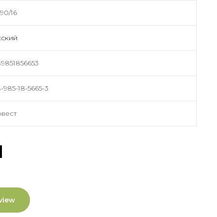
90/16
сский
9851856653
-985-18-5665-3
рвест
ы
view