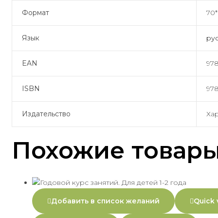
Формат
70*
Язык
ру
EAN
978
ISBN
978
Издательство
Ха
Похожие товар
Добавить в список желаний
Quick 