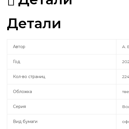
Детали
Автор
А. 
Год
20
Кол-во страниц
22
Обложка
тв
Серия
Во
Вид бумаги
оф