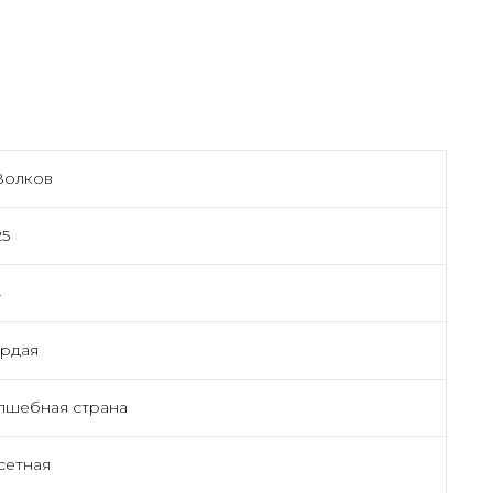
Волков
25
4
ердая
лшебная страна
сетная