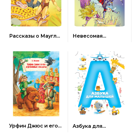
Рассказы о Маугли
Невесомая
Р. Киплинг
принцесса Дж.
Макдональд
Урфин Джюс и его
Азбука для
деревянные
малышей (мягкая