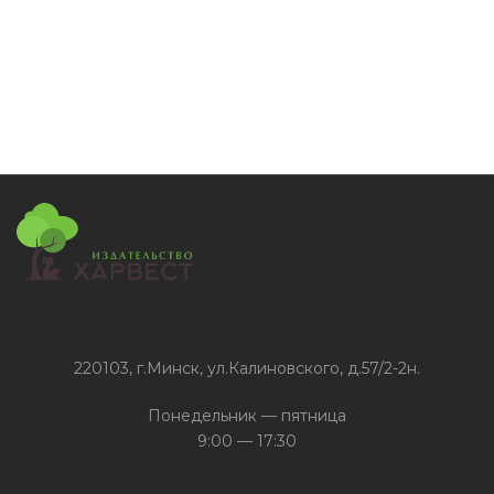
солдаты
обложка)
220103, г.Минск, ул.Калиновского, д.57/2-2н.
Понедельник — пятница
9:00 — 17:30