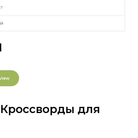
ст
ий
ы
view
 Кроссворды для