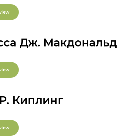
view
сса Дж. Макдональд
view
Р. Киплинг
view