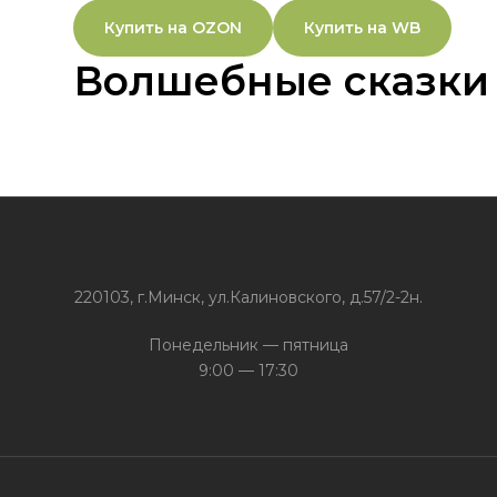
Купить на OZON
Купить на WB
Волшебные сказки
220103, г.Минск, ул.Калиновского, д.57/2-2н.
Понедельник — пятница
9:00 — 17:30