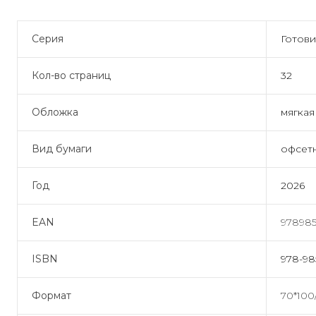
Серия
Готови
Кол-во страниц
32
Обложка
мягкая
Вид бумаги
офсет
Год
2026
EAN
978985
ISBN
978-98
Формат
70*100