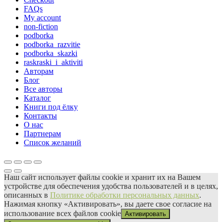
FAQs
My account
non-fiction
podborka
podborka_razvitie
podborka_skazki
raskraski_i_aktiviti
Авторам
Блог
Все авторы
Каталог
Книги под ёлку
Контакты
О нас
Партнерам
Список желаний
Наш сайт использует файлы сооkіе и хранит их на Вашем
устройстве для обеспечения удобства пользователей и в целях,
описанных в
Политике обработки персональных данных
.
Нажимая кнопку «Активировать», вы даете свое согласие на
использование всех файлов сооkіе
Активировать