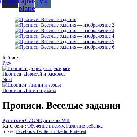
nstagram
Paper-
Vk
plane
Availability:
In Stock
Prev
Прописи. Дорисуй и раскрась
Next
Прописи. Линии и узоры
Прописи. Веселые задания
Купить на OZON
Купить на WB
Категории:
Обучение письму
,
Развитие ребенка
Share:
Facebook
Twitter
Linkedin
Pinterest