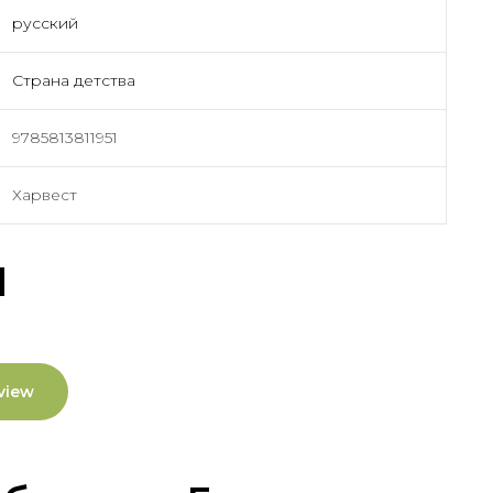
русский
Страна детства
9785813811951
Харвест
ы
view