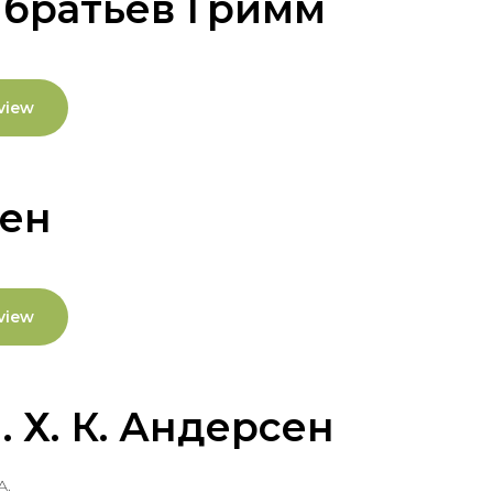
 братьев Гримм
view
сен
view
 Х. К. Андерсен