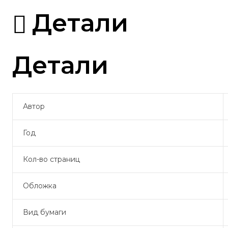
Детали
Детали
Автор
Год
Кол-во страниц
Обложка
Вид бумаги