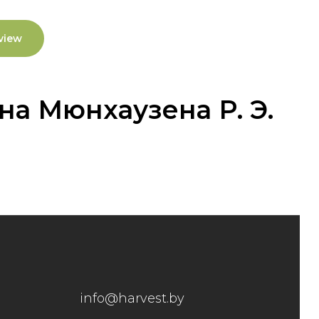
view
а Мюнхаузена Р. Э.
info@harvest.by