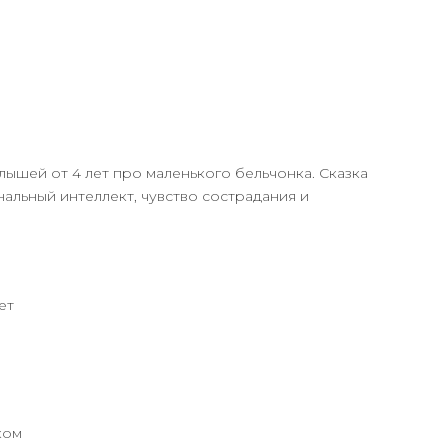
лышей от 4 лет про маленького бельчонка. Сказка
альный интеллект, чувство сострадания и
ет
ком