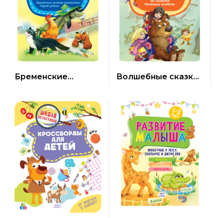
Бременские
Волшебные сказки
музыканты. Сказки
братьев Гримм
Братьев Гримм, Х. К.
Андерсен