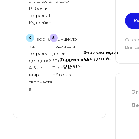
формы
Подготовка к
школе.
Рабочая
тетрадь. Н.
К
Кудрейко
Categ
Brands
Энциклопедия
для детей
Творческая
«Почему?»
тетрадь
Твердая
для детей
обложка
4-6 лет Мир
творчества
Оп
Де