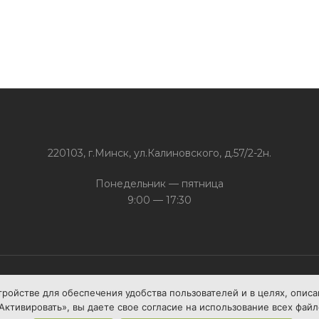
220103, г.Минск, ул.Калиновского, д.57/2-2н.
Понедельник — пятница
9:00 — 17:30
тройстве для обеспечения удобства пользователей и в целях, опис
+375 (17) 388 60 45
Свяжись с нами:
Активировать», вы даете свое согласие на использование всех файл