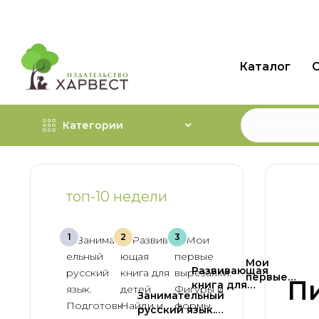
Каталог
О
Категории
топ-10 недели
Мои
Развивающая
первые
Пи
книга для
вырезалки.
Занимательный
детей Найди
Фигуры и
русский язык.
и покажи