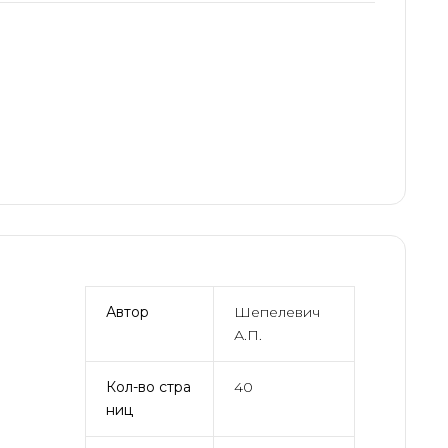
Автор
Шепелевич
А.П.
Кол-во стра
40
ниц