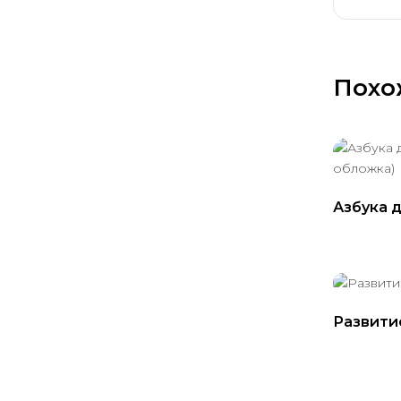
Похо
Азбука 
обложка
Развити
лесу