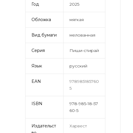
Год
2025
Обложка
мягкая
Вид бумаги
мелованная
Серия
Пиши-стирай
Язык
русский
EAN
978985185760
5
ISBN
978-985-18-57
60-5
Издательст
Харвест
во