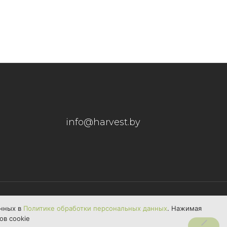
info@harvest.by
анных в
Политике обработки персональных данных
. Нажимая
ов сооkіе