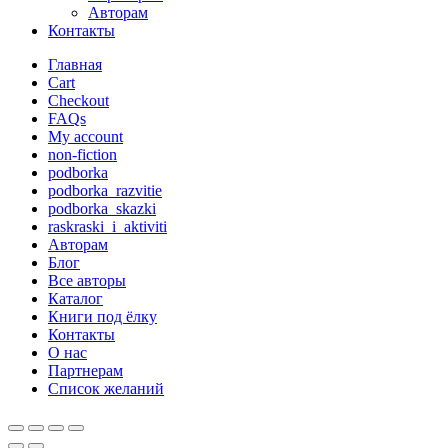
Авторам
Контакты
Главная
Cart
Checkout
FAQs
My account
non-fiction
podborka
podborka_razvitie
podborka_skazki
raskraski_i_aktiviti
Авторам
Блог
Все авторы
Каталог
Книги под ёлку
Контакты
О нас
Партнерам
Список желаний