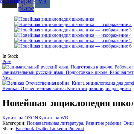
nstagram
Paper-
Vk
plane
Availability:
In Stock
Prev
Занимательный русский язык. Подготовка к школе. Рабочая тет
Next
Великая Отечественная война. Книга энциклопедия для детей
Новейшая энциклопедия шко
Купить на OZON
Купить на WB
Категории:
Познавательная литература
,
Развитие ребенка
,
Энц
Share:
Facebook
Twitter
Linkedin
Pinterest