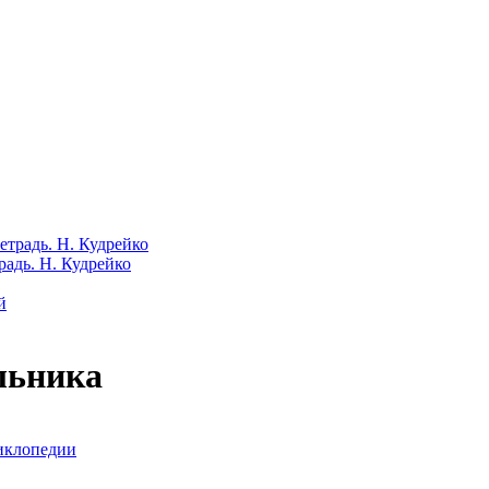
радь. Н. Кудрейко
льника
иклопедии