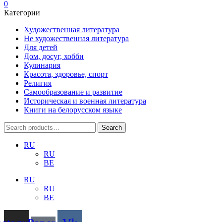
0
Категории
Художественная литература
Не художественная литература
Для детей
Дом, досуг, хобби
Кулинария
Красота, здоровье, спорт
Религия
Самообразование и развитие
Историческая и военная литература
Книги на белорусском языке
Search
Search
for:
RU
RU
BE
RU
RU
BE