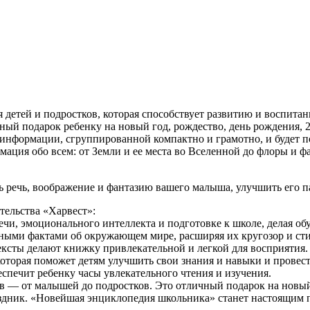
 детей и подростков, которая способствует развитию и воспита
ый подарок ребенку на новый год, рождество, день рождения, 23 
нформации, сгруппированной компактно и грамотно, и будет пол
ация обо всем: от Земли и ее места во Вселенной до флоры и фа
ь речь, воображение и фантазию вашего малыша, улучшить его п
тельства «Харвест»:
ечи, эмоционального интеллекта и подготовке к школе, делая о
ными фактами об окружающем мире, расширяя их кругозор и ст
ксты делают книжку привлекательной и легкой для восприятия.
торая поможет детям улучшить свои знания и навыки и провест
спечит ребенку часы увлекательного чтения и изучения.
 — от малышей до подростков. Это отличный подарок на новый го
здник. «Новейшая энциклопедия школьника» станет настоящим п