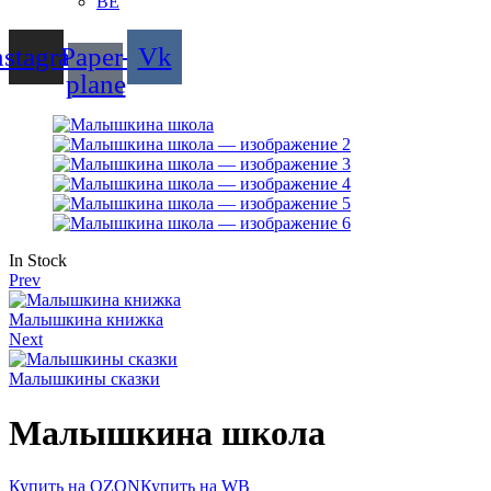
BE
nstagram
Paper-
Vk
plane
Availability:
In Stock
Prev
Малышкина книжка
Next
Малышкины сказки
Малышкина школа
Купить на OZON
Купить на WB