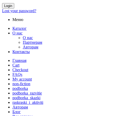
Login
Lost your password?
Меню
Каталог
О нас
О нас
Партнерам
Авторам
Контакты
Главная
Cart
Checkout
FAQs
My account
non-fiction
podborka
podborka_razvitie
podborka_skazki
raskraski_i_aktiviti
Авторам
Блог