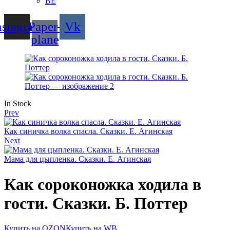
BE
nstagram
Paper-
Vk
plane
Availability:
In Stock
Prev
Как синичка волка спасла. Сказки. Е. Агинская
Next
Мама для цыпленка. Сказки. Е. Агинская
Как сороконожка ходила в
гости. Сказки. Б. Поттер
Купить на OZON
Купить на WB