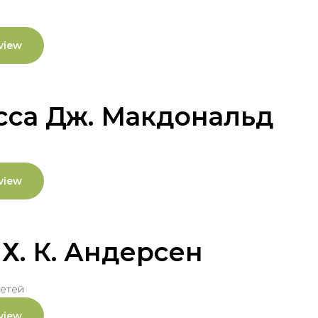
view
сса Дж. Макдональд
view
Х. К. Андерсен
view