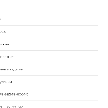
2
026
ягкая
фсетная
мные задачки
усский
78-985-18-6064-3
789851860643