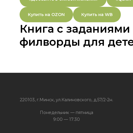
Купить на OZON
Купить на WB
Книга с заданиями
филворды для дет
220103, г.Минск, ул.Калиновского, д.57/2-2н.
Понедельник — пятница
9:00 — 17:30