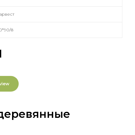
арвест
0*90/8
ы
view
 деревянные