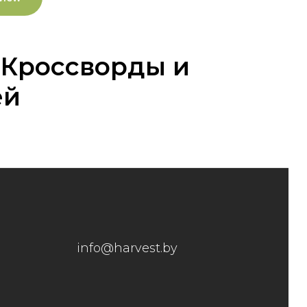
 Кроссворды и
ей
info@harvest.by