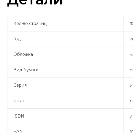
Кол-во страниц
3
Год
2
Обложка
м
Вид бумаги
о
Серия
У
Язык
р
ISBN
9
EAN
9