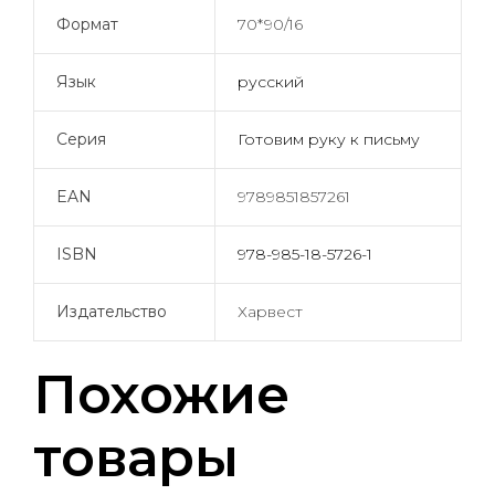
Формат
70*90/16
Язык
русский
Серия
Готовим руку к письму
EAN
9789851857261
ISBN
978-985-18-5726-1
Издательство
Харвест
Похожие
товары