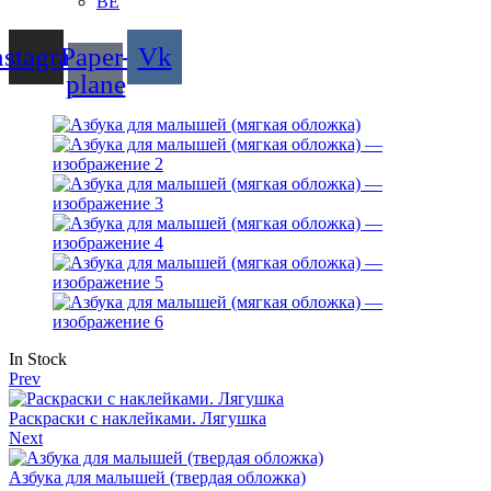
BE
nstagram
Paper-
Vk
plane
Availability:
In Stock
Prev
Раскраски с наклейками. Лягушка
Next
Азбука для малышей (твердая обложка)