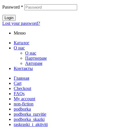
Password
*
Login
Lost your password?
Меню
Каталог
О нас
О нас
Партнерам
Авторам
Контакты
Главная
Cart
Checkout
FAQs
My account
non-fiction
podborka
podborka_razvitie
podborka_skazki
raskraski_i_aktiviti