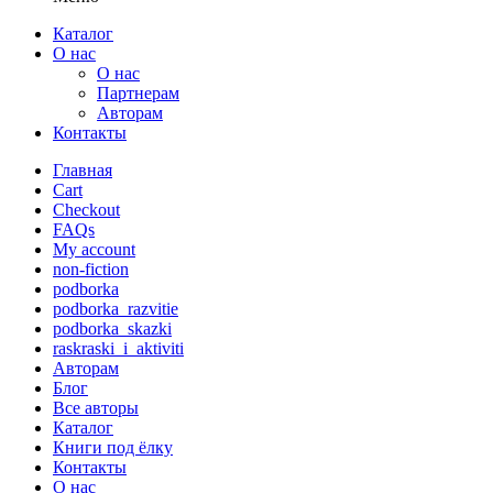
Каталог
О нас
О нас
Партнерам
Авторам
Контакты
Главная
Cart
Checkout
FAQs
My account
non-fiction
podborka
podborka_razvitie
podborka_skazki
raskraski_i_aktiviti
Авторам
Блог
Все авторы
Каталог
Книги под ёлку
Контакты
О нас