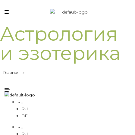
Астрология
и эзотерика
Главная
»
RU
RU
BE
RU
RU