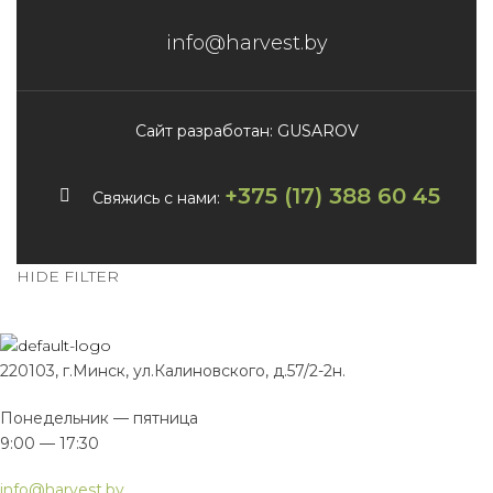
info@harvest.by
Сайт разработан: GUSAROV
+375 (17) 388 60 45
Свяжись с нами:
HIDE FILTER
220103, г.Минск, ул.Калиновского, д.57/2-2н.
Понедельник — пятница
9:00 — 17:30
info@harvest.by