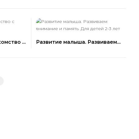
буквами. Для детей 2-3 лет
комство с
Развитие малыша. Развиваем
3 лет
внимание и память. Для детей 2-
3 лет