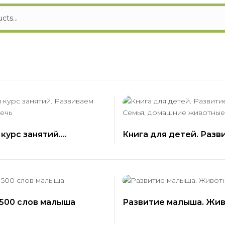
курс занятий.
Книга для детей. Разв
ем логику и речь
малыша. Семья, домаш
животные
500 слов малыша
Развитие малыша. Жив
лесу