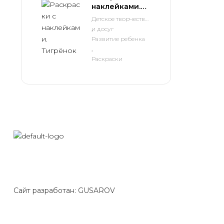
наклейками.
Тигрёнок
Детское творчество
и досуг
,
Развитие ребенка
,
Раскраски
Сайт разработан: GUSAROV