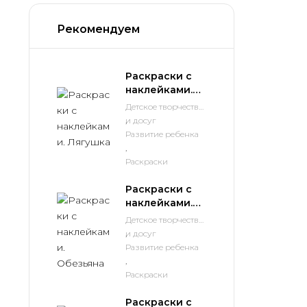
Рекомендуем
Раскраски с
наклейками.
Лягушка
Детское творчество
и досуг
,
Развитие ребенка
,
Раскраски
Раскраски с
наклейками.
Обезьяна
Детское творчество
и досуг
,
Развитие ребенка
,
Раскраски
Раскраски с