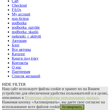
Cart
Checkout
FAQs
My account
non-fiction
podborka
podborka_razvitie
podborka_skazki
raskraski_i_aktiviti
Авторам
Блог
Все авторы
Каталог
Книги под ёлку
Контакты
О нас
Партнерам
Список желаний
HIDE FILTER
Наш сайт использует файлы сооkіе и хранит их на Вашем
устройстве для обеспечения удобства пользователей и в целях,
описанных в
Политике обработки персональных данных
.
Нажимая кнопку «Активировать», вы даете свое согласие на
использование всех файлов сооkіе
Активировать