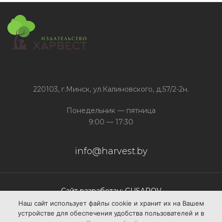
220103, г.Минск, ул.Калиновского, д.57/2-2н.
Понедельник — пятница
9:00 — 17:30
info@harvest.by
Сайт разработан: GUSAROV
Наш сайт использует файлы сооkіе и хранит их на Вашем
устройстве для обеспечения удобства пользователей и в
+375 (17) 388 60 45
Свяжись с нами: