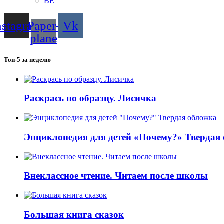
BE
nstagram
Paper-
Vk
plane
Топ-5 за неделю
Раскрась по образцу. Лисичка
Энциклопедия для детей «Почему?» Твердая
Внеклассное чтение. Читаем после школы
Большая книга сказок