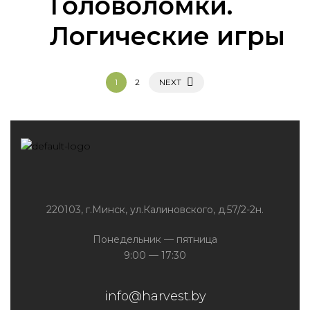
Головоломки.
Логические игры
1
2
NEXT
220103, г.Минск, ул.Калиновского, д.57/2-2н.
Понедельник — пятница
9:00 — 17:30
info@harvest.by