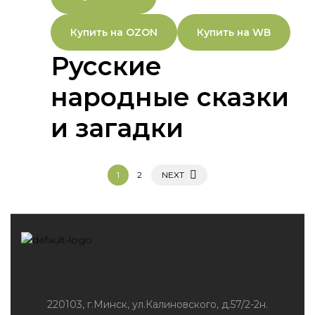
Купить на OZON
Купить на WB
Русские
народные сказки
и загадки
1
2
NEXT
220103, г.Минск, ул.Калиновского, д.57/2-2н.