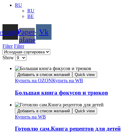
RU
RU
BE
nstagram
Paper-
Vk
plane
Filter
Filter
Show
Добавить в список желаний
Quick view
Купить на OZON
Купить на WB
Большая книга фокусов и трюков
Добавить в список желаний
Quick view
Купить на WB
Готовлю сам.Книга рецептов для детей