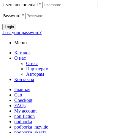
Username or email
*
Password
*
Login
Lost your password?
Меню
Каталог
О нас
О нас
Партнерам
Авторам
Контакты
Главная
Cart
Checkout
FAQs
My account
non-fiction
podborka
podborka_razvitie
podborka_skazki