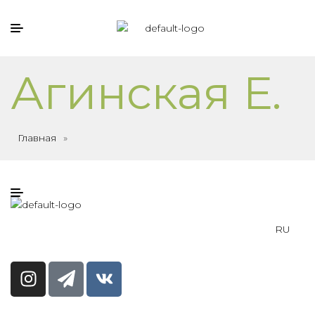
Агинская Е.
Главная
»
RU