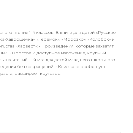
ого чтения 1-4 классов. В книге для детей «Русские
а-Хаврошечка», «Теремок», «Морозко», «Колобок» и
льства «Харвест»: • Произведения, которые захватят
ии. • Простое и доступное изложение, крупный
ьных чтений. • Книга для детей младшего школьного
ведения без сокращений. • Книжка способствует
зраста, расширяет кругозор.