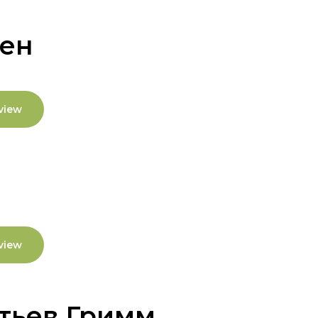
сен
view
view
тьев Гримм