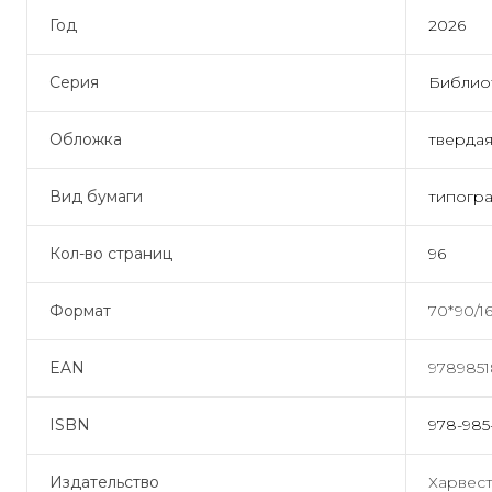
Год
2026
Серия
Библио
Обложка
тверда
Вид бумаги
типогр
Кол-во страниц
96
Формат
70*90/1
EAN
978985
ISBN
978-985
Издательство
Харвес