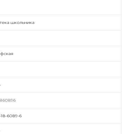
тека школьника
я
афская
6
1860896
-18-6089-6
т