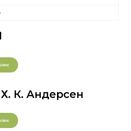
й
ы
view
Х. К. Андерсен
view