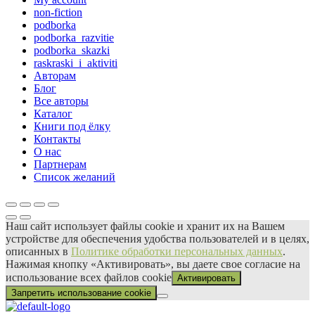
non-fiction
podborka
podborka_razvitie
podborka_skazki
raskraski_i_aktiviti
Авторам
Блог
Все авторы
Каталог
Книги под ёлку
Контакты
О нас
Партнерам
Список желаний
Наш сайт использует файлы сооkіе и хранит их на Вашем
устройстве для обеспечения удобства пользователей и в целях,
описанных в
Политике обработки персональных данных
.
Нажимая кнопку «Активировать», вы даете свое согласие на
использование всех файлов сооkіе
Активировать
Запретить использование cookie