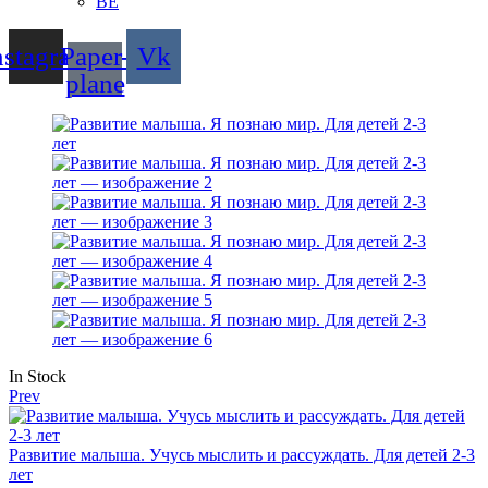
BE
nstagram
Paper-
Vk
plane
Availability:
In Stock
Prev
Развитие малыша. Учусь мыслить и рассуждать. Для детей 2-3
лет