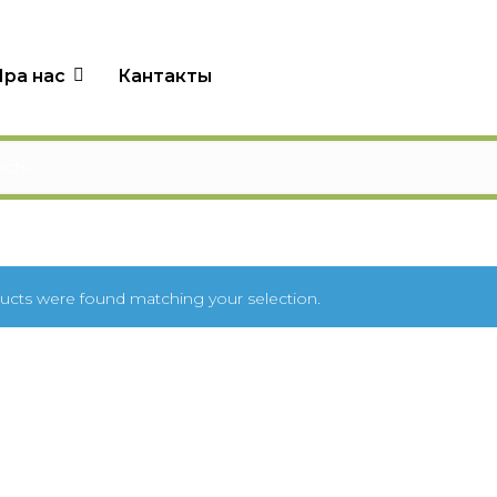
ра нас
Кантакты
cts were found matching your selection.