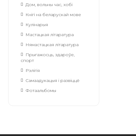
Дом, вольны час, хобі
Кнігі на беларускай мове
Кулінарыя
Мастацкая літаратура
Нямастацкая літаратура
Прыгажосць, здароўе,
спорт
Рэлігія
Самаадукацыя і развіццё
Фотаальбомы