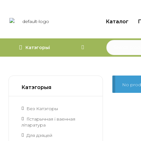
Каталог
П
Катэгорыі
No produ
Катэгорыя
Без Катэгоры
Гістарычная і ваенная
літаратура
Для дзяцей