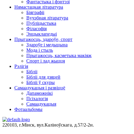
Фантастыка і фэнтэзі
Нямастацкая літаратура
Біяграфіі
Вучэбная літаратура
Публіцыстыка
Філасофія
Энцыклапедыі
Прыгажосць, здароўе, спорт
Здароўе і медыцына
Мода і стыль
Прыгажосць, касметыка макіяж
Спорт і лад жыцця
Рэлігія
Бібліі
Бібліі для дзяцей
Бібліі ў скуры
Самаадукацыя і развіццё
Дапаможнікі
Псіхалогія
Самаадукацыя
Фотаальбомы
220103, г.Мінск, вул.Каліноўскага, д.57/2-2н.