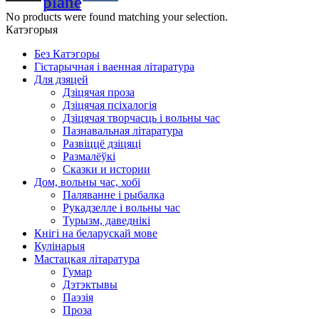
plane
No products were found matching your selection.
Катэгорыя
Без Катэгоры
Гістарычная і ваенная літаратура
Для дзяцей
Дзіцячая проза
Дзіцячая псіхалогія
Дзіцячая творчасць і вольны час
Пазнавальная літаратура
Развіццё дзіцяці
Размалёўкі
Сказки и истории
Дом, вольны час, хобі
Паляванне і рыбалка
Рукадзелле і вольны час
Турызм, даведнікі
Кнігі на беларускай мове
Кулінарыя
Мастацкая літаратура
Гумар
Дэтэктывы
Паэзія
Проза