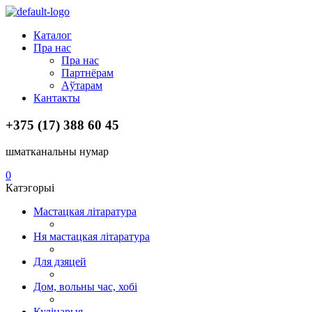
Menu
Каталог
Пра нас
Пра нас
Партнёрам
Аўтарам
Кантакты
+375 (17) 388 60 45
шматканальны нумар
0
Катэгорыі
Мастацкая літаратура
Ня мастацкая літаратура
Для дзяцей
Дом, вольны час, хобі
Кулінарыя