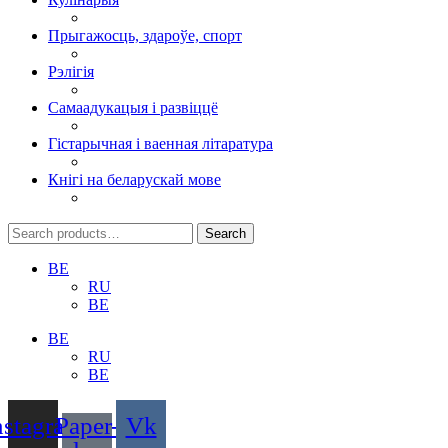
Прыгажосць, здароўе, спорт
Рэлігія
Самаадукацыя і развіццё
Гістарычная і ваенная літаратура
Кнігі на беларускай мове
Search
Search
for:
BE
RU
BE
BE
RU
BE
nstagram
Paper-
Vk