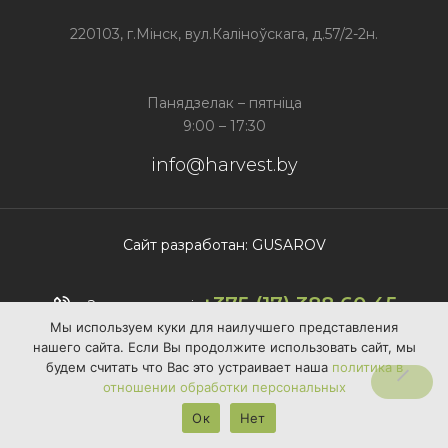
220103, г.Мінск, вул.Каліноўскага, д.57/2-2н.
Панядзелак – пятніца
9:00 – 17:30
info@harvest.by
Сайт разработан: GUSAROV
+375 (17) 388 60 45
Звяжыся з намі:
Мы используем куки для наилучшего представления
нашего сайта. Если Вы продолжите использовать сайт, мы
будем считать что Вас это устраивает наша
политика в
отношении обработки персональных
Ок
Нет