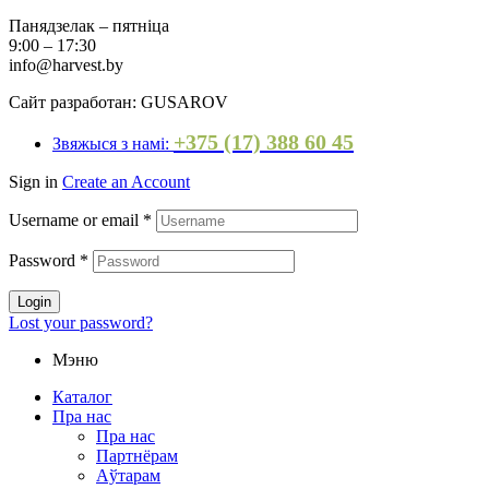
Панядзелак – пятніца
9:00 – 17:30
info@harvest.by
Сайт разработан: GUSAROV
+375 (17) 388 60 45
Звяжыся з намі:
Sign in
Create an Account
Username or email
*
Password
*
Login
Lost your password?
Мэню
Каталог
Пра нас
Пра нас
Партнёрам
Аўтарам