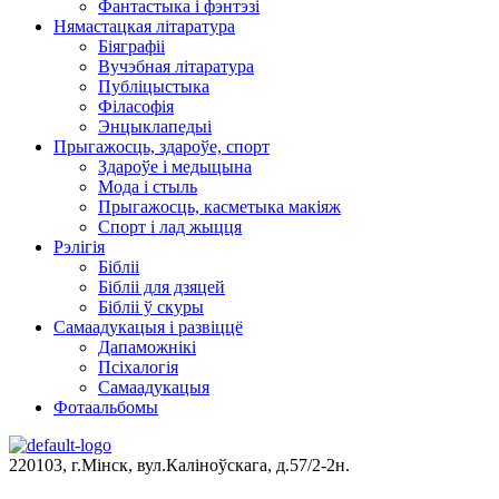
Фантастыка і фэнтэзі
Нямастацкая літаратура
Біяграфіі
Вучэбная літаратура
Публіцыстыка
Філасофія
Энцыклапедыі
Прыгажосць, здароўе, спорт
Здароўе і медыцына
Мода і стыль
Прыгажосць, касметыка макіяж
Спорт і лад жыцця
Рэлігія
Бібліі
Бібліі для дзяцей
Бібліі ў скуры
Самаадукацыя і развіццё
Дапаможнікі
Псіхалогія
Самаадукацыя
Фотаальбомы
220103, г.Мінск, вул.Каліноўскага, д.57/2-2н.