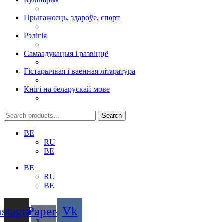
Прыгажосць, здароўе, спорт
Рэлігія
Самаадукацыя і развіццё
Гістарычная і ваенная літаратура
Кнігі на беларускай мове
Search
Search
for:
BE
RU
BE
BE
RU
BE
nstagram
Paper-
Vk