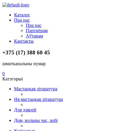
Menu
Каталог
Пра нас
Пра нас
Партнёрам
Аўтарам
Кантакты
+375 (17) 388 60 45
шматканальны нумар
0
Катэгорыі
Мастацкая літаратура
Ня мастацкая літаратура
Для дзяцей
Дом, вольны час, хобі
Кулінарыя