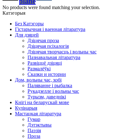
plane
No products were found matching your selection.
Катэгорыя
Без Катэгоры
Гістарычная і ваенная літаратура
Для дзяцей
Дзіцячая проза
Дзіцячая псіхалогія
Дзіцячая творчасць і вольны час
Пазнавальная літаратура
Развіццё дзіцяці
Размалёўкі
Сказки и истории
Дом, вольны час, хобі
Паляванне і рыбалка
Рукадзелле і вольны час
Турызм, даведнікі
Кнігі на беларускай мове
Кулінарыя
Мастацкая літаратура
Гумар
Дэтэктывы
Паэзія
Проза