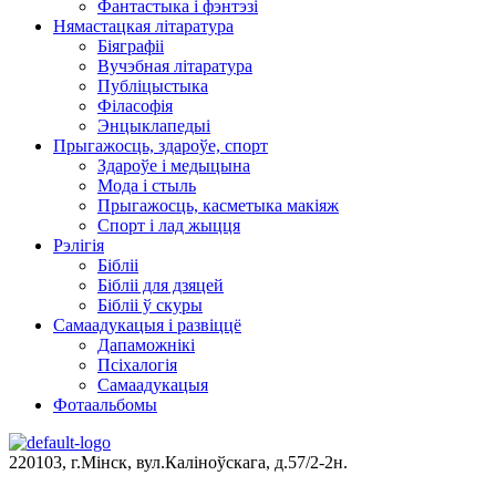
Фантастыка і фэнтэзі
Нямастацкая літаратура
Біяграфіі
Вучэбная літаратура
Публіцыстыка
Філасофія
Энцыклапедыі
Прыгажосць, здароўе, спорт
Здароўе і медыцына
Мода і стыль
Прыгажосць, касметыка макіяж
Спорт і лад жыцця
Рэлігія
Бібліі
Бібліі для дзяцей
Бібліі ў скуры
Самаадукацыя і развіццё
Дапаможнікі
Псіхалогія
Самаадукацыя
Фотаальбомы
220103, г.Мінск, вул.Каліноўскага, д.57/2-2н.