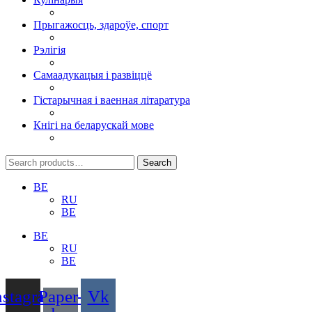
Прыгажосць, здароўе, спорт
Рэлігія
Самаадукацыя і развіццё
Гістарычная і ваенная літаратура
Кнігі на беларускай мове
Search
Search
for:
BE
RU
BE
BE
RU
BE
nstagram
Paper-
Vk