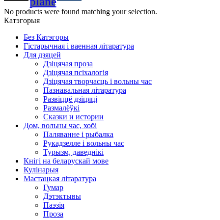
plane
No products were found matching your selection.
Катэгорыя
Без Катэгоры
Гістарычная і ваенная літаратура
Для дзяцей
Дзіцячая проза
Дзіцячая псіхалогія
Дзіцячая творчасць і вольны час
Пазнавальная літаратура
Развіццё дзіцяці
Размалёўкі
Сказки и истории
Дом, вольны час, хобі
Паляванне і рыбалка
Рукадзелле і вольны час
Турызм, даведнікі
Кнігі на беларускай мове
Кулінарыя
Мастацкая літаратура
Гумар
Дэтэктывы
Паэзія
Проза