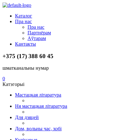
Menu
Каталог
Пра нас
Пра нас
Партнёрам
Аўтарам
Кантакты
+375 (17) 388 60 45
шматканальны нумар
0
Катэгорыі
Мастацкая літаратура
Ня мастацкая літаратура
Для дзяцей
Дом, вольны час, хобі
Кулінарыя