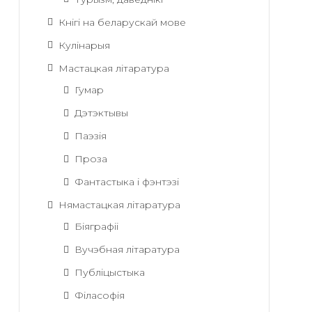
Кнігі на беларускай мове
Кулінарыя
Мастацкая літаратура
Гумар
Дэтэктывы
Паэзія
Проза
Фантастыка і фэнтэзі
Нямастацкая літаратура
Біяграфіі
Вучэбная літаратура
Публіцыстыка
Філасофія