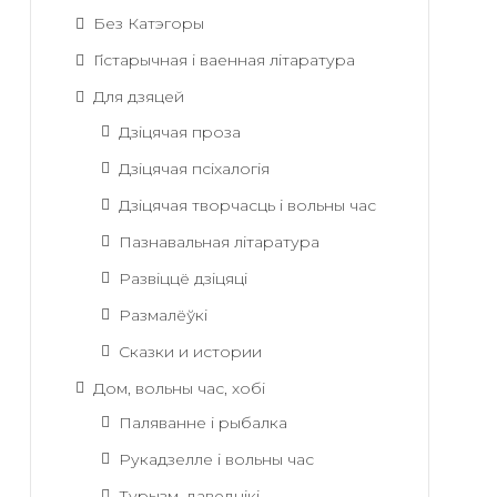
Без Катэгоры
Гістарычная і ваенная літаратура
Для дзяцей
Дзіцячая проза
Дзіцячая псіхалогія
Дзіцячая творчасць і вольны час
Пазнавальная літаратура
Развіццё дзіцяці
Размалёўкі
Сказки и истории
Дом, вольны час, хобі
Паляванне і рыбалка
Рукадзелле і вольны час
Турызм, даведнікі