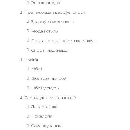
Энцыклапедыі
Прыгажосць, здароўе, спорт
Здароўе і медыцына
Мода і стыль
Прыгажосць, касметыка макіяж
Спорт і лад жыцця
Рэлігія
Бібліі
Бібліі для дзяцей
Бібліі ў скуры
Самаадукацыя і развіццё
Дапаможнікі
Псіхалогія
Самаадукацыя